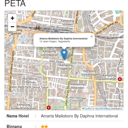
PETA
+
−
×
Amarta Malioboro By Daphna International
12 Jalan Dagen, Yogyakarta
Leaflet
|
©
OpenStreetMap
contributors
Nama Hotel
:
Amarta Malioboro By Daphna International
Bintang
: