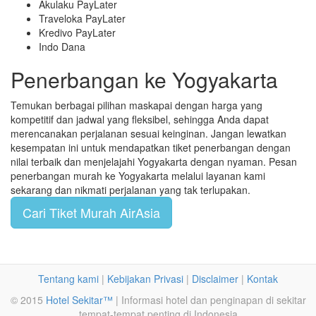
Akulaku PayLater
Traveloka PayLater
Kredivo PayLater
Indo Dana
Penerbangan ke Yogyakarta
Temukan berbagai pilihan maskapai dengan harga yang
kompetitif dan jadwal yang fleksibel, sehingga Anda dapat
merencanakan perjalanan sesuai keinginan. Jangan lewatkan
kesempatan ini untuk mendapatkan tiket penerbangan dengan
nilai terbaik dan menjelajahi Yogyakarta dengan nyaman. Pesan
penerbangan murah ke Yogyakarta melalui layanan kami
sekarang dan nikmati perjalanan yang tak terlupakan.
Cari Tiket Murah AirAsia
Tentang kami
|
Kebijakan Privasi
|
Disclaimer
|
Kontak
© 2015
Hotel Sekitar™
| Informasi hotel dan penginapan di sekitar
tempat-tempat penting di Indonesia