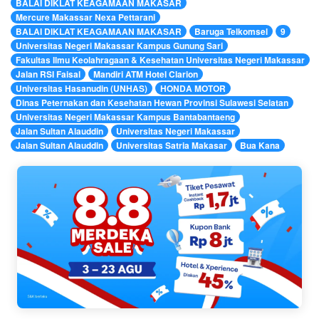
BALAI DIKLAT KEAGAMAAN MAKASAR
Mercure Makassar Nexa Pettarani
BALAI DIKLAT KEAGAMAAN MAKASAR
Baruga Telkomsel
9
Universitas Negeri Makassar Kampus Gunung Sari
Fakultas Ilmu Keolahragaan & Kesehatan Universitas Negeri Makassar
Jalan RSI Faisal
Mandiri ATM Hotel Clarion
Universitas Hasanudin (UNHAS)
HONDA MOTOR
Dinas Peternakan dan Kesehatan Hewan Provinsi Sulawesi Selatan
Universitas Negeri Makassar Kampus Bantabantaeng
Jalan Sultan Alauddin
Universitas Negeri Makassar
Jalan Sultan Alauddin
Universitas Satria Makasar
Bua Kana