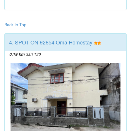
Back to Top
4. SPOT ON 92654 Oma Homestay
0.19 km
dari 130