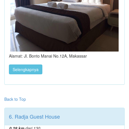
Alamat: Jl. Bonto Manai No.12A, Makassar
Selengkapnya
Back to Top
6. Radja Guest House
0.28 km
dari 130