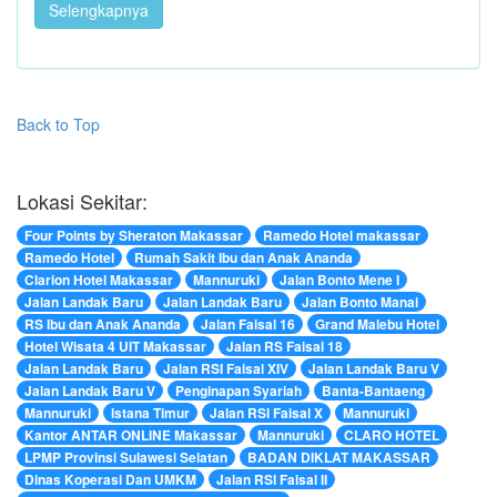
Selengkapnya
Back to Top
Lokasi Sekitar:
Four Points by Sheraton Makassar
Ramedo Hotel makassar
Ramedo Hotel
Rumah Sakit Ibu dan Anak Ananda
Clarion Hotel Makassar
Mannuruki
Jalan Bonto Mene I
Jalan Landak Baru
Jalan Landak Baru
Jalan Bonto Manai
RS Ibu dan Anak Ananda
Jalan Faisal 16
Grand Malebu Hotel
Hotel Wisata 4 UIT Makassar
Jalan RS Faisal 18
Jalan Landak Baru
Jalan RSI Faisal XIV
Jalan Landak Baru V
Jalan Landak Baru V
Penginapan Syariah
Banta-Bantaeng
Mannuruki
Istana Timur
Jalan RSI Faisal X
Mannuruki
Kantor ANTAR ONLINE Makassar
Mannuruki
CLARO HOTEL
LPMP Provinsi Sulawesi Selatan
BADAN DIKLAT MAKASSAR
Dinas Koperasi Dan UMKM
Jalan RSI Faisal II