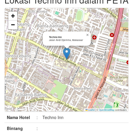
+
−
×
Techno Inn
Jalan Andi Djemma, Makassar
Leaflet
|
©
OpenStreetMap
contributors
Nama Hotel
:
Techno Inn
Bintang
: