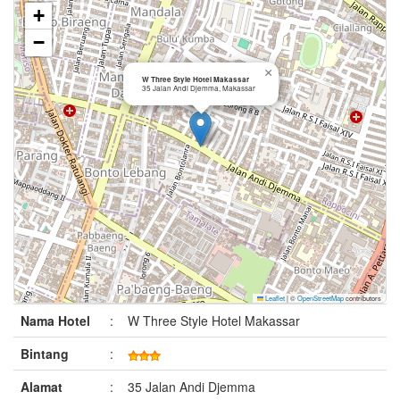
+
−
×
W Three Style Hotel Makassar
35 Jalan Andi Djemma, Makassar
Leaflet
|
©
OpenStreetMap
contributors
Nama Hotel
:
W Three Style Hotel Makassar
Bintang
:
Alamat
:
35 Jalan Andi Djemma