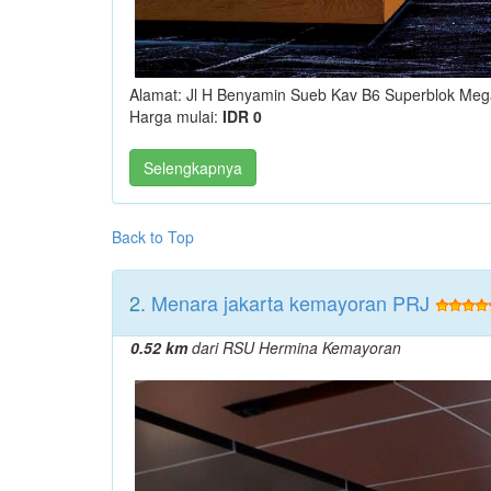
Alamat: Jl H Benyamin Sueb Kav B6 Superblok Meg
Harga mulai:
IDR 0
Selengkapnya
Back to Top
2.
Menara jakarta kemayoran PRJ
0.52 km
dari RSU Hermina Kemayoran