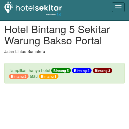
Toggl
navig
Hotel Bintang 5 Sekitar
Warung Bakso Portal
Jalan Lintas Sumatera
Tampilkan hanya hotel
Bintang 5
Bintang 4
Bintang 3
atau
Bintang 2
Bintang 1