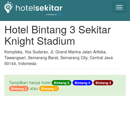
Toggl
navig
Hotel Bintang 3 Sekitar
Knight Stadium
Kompleks, Yos Sudarso, Jl. Grand Marina Jalan Ariloka,
Tawangsari, Semarang Barat, Semarang City, Central Java
50144, Indonesia
Tampilkan hanya hotel
Bintang 5
Bintang 4
Bintang 3
atau
Bintang 2
Bintang 1