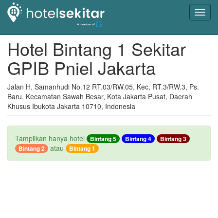
Toggl
navig
Hotel Bintang 1 Sekitar
GPIB Pniel Jakarta
Jalan H. Samanhudi No.12 RT.03/RW.05, Kec, RT.3/RW.3, Ps.
Baru, Kecamatan Sawah Besar, Kota Jakarta Pusat, Daerah
Khusus Ibukota Jakarta 10710, Indonesia
Tampilkan hanya hotel
Bintang 5
Bintang 4
Bintang 3
atau
Bintang 2
Bintang 1