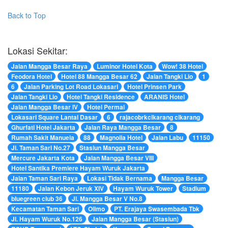
Back to Top
Lokasi Sekitar:
Jalan Mangga Besar Raya
Luminor Hotel Kota
Wow! 38 Hotel
Feodora Hotel
Hotel 88 Mangga Besar 62
Jalan Tangki Lio
1
6
Jalan Parking Lot Road Lokasari
Hotel Prinsen Park
Jalan Tangki Lio
Hotel Tangki Residence
ARANIS Hotel
Jalan Mangga Besar IV
Hotel Permai
Lokasari Square Lantai Dasar
6
rajacobrkcikarang cikarang
Ghurfati Hotel Jakarta
Jalan Raya Mangga Besar
8
Rumah Sakit Manuela
88
Magnolia Hotel
Jalan Labu
11150
Jl. Taman Sari No.27
Stasiun Mangga Besar
Mercure Jakarta Kota
Jalan Mangga Besar VIII
Hotel Santika Premiere Hayam Wuruk Jakarta
Jalan Taman Sari Raya
Lokasi Tidak Bernama
Mangga Besar
11180
Jalan Kebon Jeruk XIV
Hayam Wuruk Tower
Stadium
bluegreen club 36
Jl. Mangga Besar V No.8
Kecamatan Taman Sari
Olimo
PT. Erajaya Swasembada Tbk
Jl. Hayam Wuruk No.126
Jalan Mangga Besar (Stasiun)