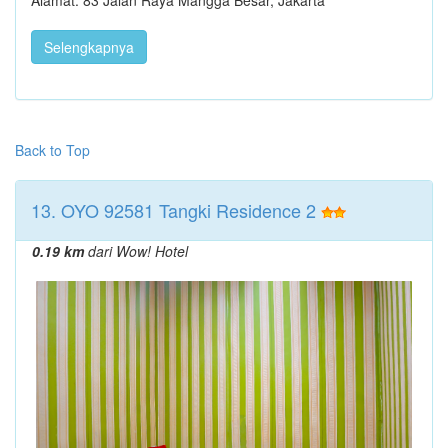
Selengkapnya
Back to Top
13. OYO 92581 Tangki Residence 2
0.19 km
dari Wow! Hotel