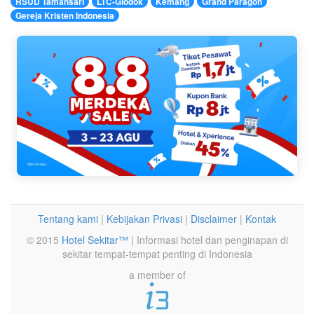
RSUD Tamansari
LTC-Glodok
Kemang
Grand Paragon
Gereja Kristen Indonesia
Tentang kami
|
Kebijakan Privasi
|
Disclaimer
|
Kontak
© 2015
Hotel Sekitar™
| Informasi hotel dan penginapan di
sekitar tempat-tempat penting di Indonesia
a member of