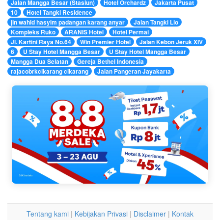
Jalan Mangga Besar (Stasiun)
Hotel Orchardz
Jakarta Pusat
10
Hotel Tangki Residence
jln wahid hasyim padangan karang anyar
Jalan Tangki Lio
Kompleks Ruko
ARANIS Hotel
Hotel Permai
Jl. Kartini Raya No.64
Win Premier Hotel
Jalan Kebon Jeruk XIV
6
U Stay Hotel Mangga Besar
U Stay Hotel Mangga Besar
Mangga Dua Selatan
Gereja Bethel Indonesia
rajacobrkcikarang cikarang
Jalan Pangeran Jayakarta
Tentang kami
|
Kebijakan Privasi
|
Disclaimer
|
Kontak