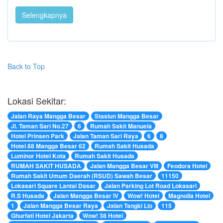
Selengkapnya
Back to Top
Lokasi Sekitar:
Jalan Raya Mangga Besar
Stasiun Mangga Besar
Jl. Taman Sari No.27
6
Rumah Sakit Manuela
Hotel Prinsen Park
Jalan Taman Sari Raya
6
8
Hotel 88 Mangga Besar 62
Rumah Sakit Husada
Luminor Hotel Kota
Rumah Sakit Husada
RUMAH SAKIT HUSADA
Jalan Mangga Besar VIII
Feodora Hotel
Rumah Sakit Umum Daerah (RSUD) Sawah Besar
11150
Lokasari Square Lantai Dasar
Jalan Parking Lot Road Lokasari
R.S Husada
Jalan Mangga Besar IV
Wow! Hotel
Magnolia Hotel
1
Jalan Mangga Besar Raya
Jalan Tangki Lio
115
Ghurfati Hotel Jakarta
Wow! 38 Hotel