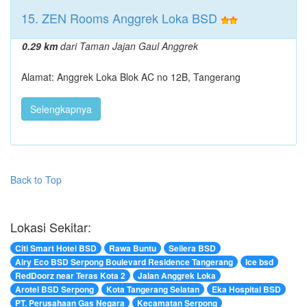
15. ZEN Rooms Anggrek Loka BSD
0.29 km
dari Taman Jajan Gaul Anggrek
Alamat: Anggrek Loka Blok AC no 12B, Tangerang
Selengkapnya
Back to Top
Lokasi Sekitar:
Citi Smart Hotel BSD
Rawa Buntu
Seilera BSD
Airy Eco BSD Serpong Boulevard Residence Tangerang
Ice bsd
RedDoorz near Teras Kota 2
Jalan Anggrek Loka
Arotel BSD Serpong
Kota Tangerang Selatan
Eka Hospital BSD
PT. Perusahaan Gas Negara
Kecamatan Serpong