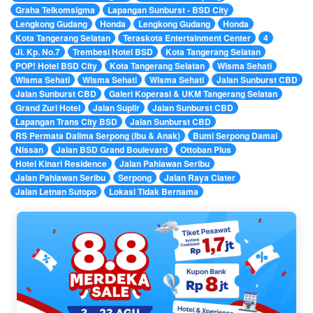
Graha Telkomsigma
Lapangan Sunburst - BSD City
Lengkong Gudang
Honda
Lengkong Gudang
Honda
Kota Tangerang Selatan
Teraskota Entertainment Center
4
Jl. Kp. No.7
Trembesi Hotel BSD
Kota Tangerang Selatan
POP! Hotel BSD City
Kota Tangerang Selatan
Wisma Sehati
Wisma Sehati
Wisma Sehati
Wisma Sehati
Jalan Sunburst CBD
Jalan Sunburst CBD
Galeri Koperasi & UKM Tangerang Selatan
Grand Zuri Hotel
Jalan Suplir
Jalan Sunburst CBD
Lapangan Trans City BSD
Jalan Sunburst CBD
RS Permata Dalima Serpong (Ibu & Anak)
Bumi Serpong Damai
Nissan
Jalan BSD Grand Boulevard
Ottoban Plus
Hotel Kinari Residence
Jalan Pahlawan Seribu
Jalan Pahlawan Seribu
Serpong
Jalan Raya Ciater
Jalan Letnan Sutopo
Lokasi Tidak Bernama