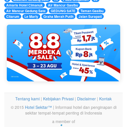
Amaris Hotel Cimanuk
Air Mancur Gasibu
Air Mancur Gedung Sate
GEDUNG SATE
Taman Gasibu
Citarum
Le Marly
Graha Merah Putih
Jalan Surapati
Tentang kami
|
Kebijakan Privasi
|
Disclaimer
|
Kontak
© 2015
Hotel Sekitar™
| Informasi hotel dan penginapan di
sekitar tempat-tempat penting di Indonesia
a member of