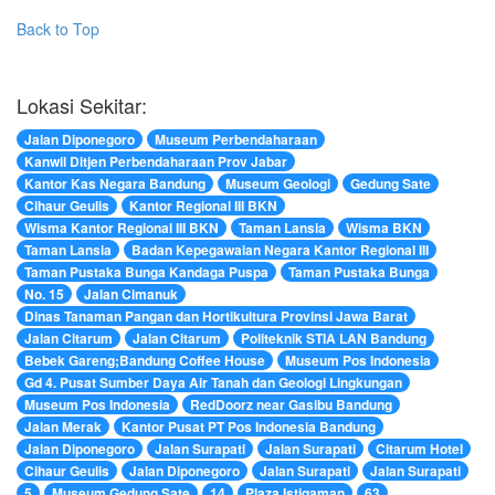
Back to Top
Lokasi Sekitar:
Jalan Diponegoro
Museum Perbendaharaan
Kanwil Ditjen Perbendaharaan Prov Jabar
Kantor Kas Negara Bandung
Museum Geologi
Gedung Sate
Cihaur Geulis
Kantor Regional III BKN
Wisma Kantor Regional III BKN
Taman Lansia
Wisma BKN
Taman Lansia
Badan Kepegawaian Negara Kantor Regional III
Taman Pustaka Bunga Kandaga Puspa
Taman Pustaka Bunga
No. 15
Jalan Cimanuk
Dinas Tanaman Pangan dan Hortikultura Provinsi Jawa Barat
Jalan Citarum
Jalan Citarum
Politeknik STIA LAN Bandung
Bebek Gareng;Bandung Coffee House
Museum Pos Indonesia
Gd 4. Pusat Sumber Daya Air Tanah dan Geologi Lingkungan
Museum Pos Indonesia
RedDoorz near Gasibu Bandung
Jalan Merak
Kantor Pusat PT Pos Indonesia Bandung
Jalan Diponegoro
Jalan Surapati
Jalan Surapati
Citarum Hotel
Cihaur Geulis
Jalan Diponegoro
Jalan Surapati
Jalan Surapati
5
Museum Gedung Sate
14
Plaza Istiqaman
63