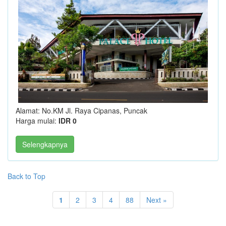
Alamat: No.KM Jl. Raya Cipanas, Puncak
Harga mulai:
IDR 0
Selengkapnya
Back to Top
1
2
3
4
88
Next »