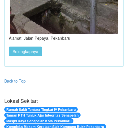
Alamat: Jalan Pepaya, Pekanbaru
Selengkapnya
Back to Top
Lokasi Sekitar:
Rumah Sakit Tentara Tingkat IV Pekanbaru
Taman RTH Tunjuk Ajar Integritas Senapelan
Masjid Raya Senapelan Kota Pekanbaru
Kompleks Makam Kerajaan Siak Kampung Bukit Pekanbaru