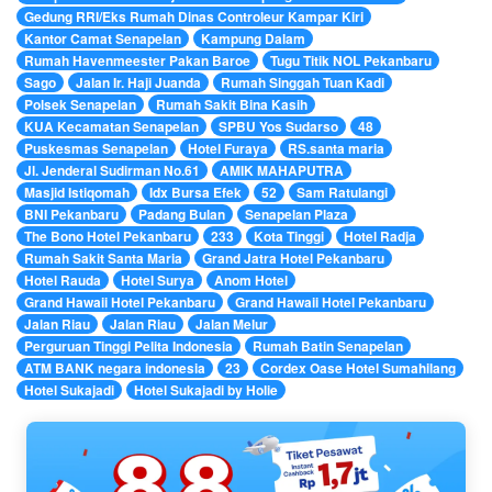
Gedung RRI/Eks Rumah Dinas Controleur Kampar Kiri
Kantor Camat Senapelan
Kampung Dalam
Rumah Havenmeester Pakan Baroe
Tugu Titik NOL Pekanbaru
Sago
Jalan Ir. Haji Juanda
Rumah Singgah Tuan Kadi
Polsek Senapelan
Rumah Sakit Bina Kasih
KUA Kecamatan Senapelan
SPBU Yos Sudarso
48
Puskesmas Senapelan
Hotel Furaya
RS.santa maria
Jl. Jenderal Sudirman No.61
AMIK MAHAPUTRA
Masjid Istiqomah
Idx Bursa Efek
52
Sam Ratulangi
BNI Pekanbaru
Padang Bulan
Senapelan Plaza
The Bono Hotel Pekanbaru
233
Kota Tinggi
Hotel Radja
Rumah Sakit Santa Maria
Grand Jatra Hotel Pekanbaru
Hotel Rauda
Hotel Surya
Anom Hotel
Grand Hawaii Hotel Pekanbaru
Grand Hawaii Hotel Pekanbaru
Jalan Riau
Jalan Riau
Jalan Melur
Perguruan Tinggi Pelita Indonesia
Rumah Batin Senapelan
ATM BANK negara indonesia
23
Cordex Oase Hotel Sumahilang
Hotel Sukajadi
Hotel Sukajadi by Holie