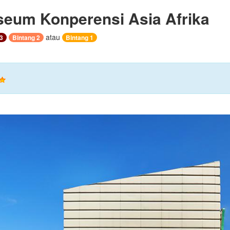
eum Konperensi Asia Afrika
atau
3
Bintang 2
Bintang 1