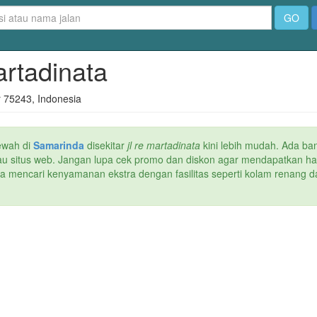
GO
artadinata
r 75243, Indonesia
ewah di
Samarinda
disekitar
jl re martadinata
kini lebih mudah. Ada ban
atau situs web. Jangan lupa cek promo dan diskon agar mendapatkan h
ika mencari kenyamanan ekstra dengan fasilitas seperti kolam renang da