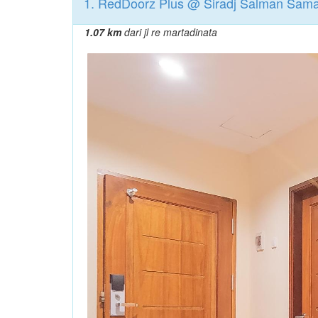
1. RedDoorz Plus @ Siradj Salman Sama
1.07 km
dari jl re martadinata