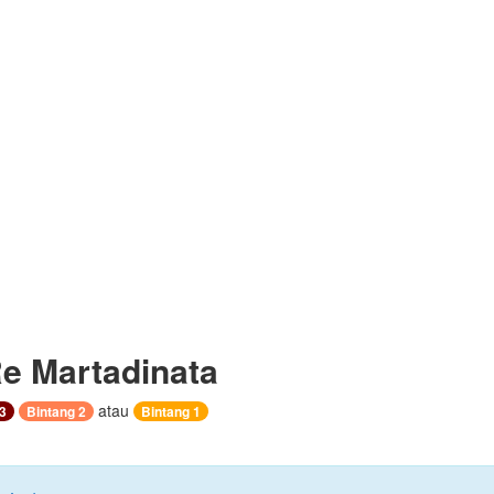
Re Martadinata
atau
3
Bintang 2
Bintang 1