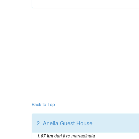
Back to Top
2. Anelia Guest House
1.07 km
dari jl re martadinata