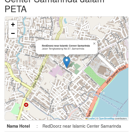
PETA
+
−
×
RedDoorz near Islamic Center Samarinda
Jalan Tengkawang No.57, Samarinda
Leaflet
|
©
OpenStreetMap
contributors
Nama Hotel
:
RedDoorz near Islamic Center Samarinda