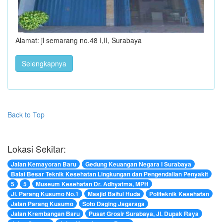
Alamat: jl semarang no.48 I,II, Surabaya
Selengkapnya
Back to Top
Lokasi Sekitar:
Jalan Kemayoran Baru
Gedung Keuangan Negara I Surabaya
Balai Besar Teknik Kesehatan Lingkungan dan Pengendalian Penyakit
5
5
Museum Kesehatan Dr. Adhyatma, MPH
Jl. Parang Kusumo No.1
Masjid Baitul Huda
Politeknik Kesehatan
Jalan Parang Kusumo
Soto Daging Jagaraga
Jalan Krembangan Baru
Pusat Grosir Surabaya, Jl. Dupak Raya