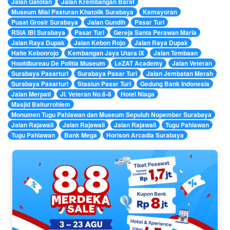
Jalan Gatotan
Jalan Krembangan Barat
Museum Misi Pasturan Khatolik Surabaya
Kemayoran
Pusat Grosir Surabaya
Jalan Gundih
Pasar Turi
RSIA IBI Surabaya
Pasar Turi
Gereja Santa Perawan Maria
Jalan Raya Dupak
Jalan Kebon Rojo
Jalan Raya Dupak
Halte Kebonrojo
Kembangan Jaya Utara IX
Jalan Tembaan
Hoofdbureau De Politia Museum
LeZAT Academy
Jalan Veteran
Surabaya Pasarturi
Surabaya Pasar Turi
Jalan Jembatan Merah
Surabaya Pasarturi
Stasiun Pasar Turi
Gedung Bank Indonesia
Jalan Merpati
Jl. Veteran No.6-8
Hotel Niaga
Masjid Baiturrohiem
Monumen Tugu Pahlawan dan Museum Sepuluh Nopember Surabaya
Jalan Rajawali
Jalan Rajawali
Jalan Rajawali
Tugu Pahlawan
Tugu Pahlawan
Bank Mega
Horison Arcadia Surabaya