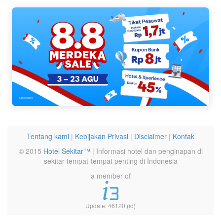
Tentang kami
|
Kebijakan Privasi
|
Disclaimer
|
Kontak
© 2015
Hotel Sekitar™
| Informasi hotel dan penginapan di
sekitar tempat-tempat penting di Indonesia
a member of
Update: 46120 (id)