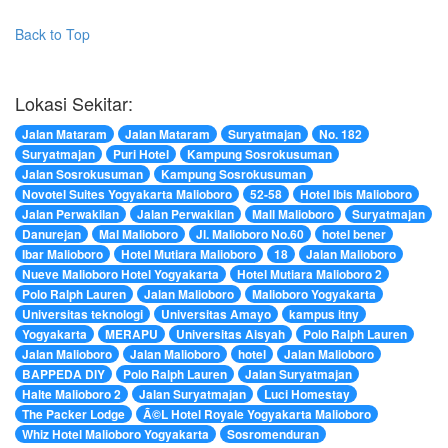
Back to Top
Lokasi Sekitar:
Jalan Mataram
Jalan Mataram
Suryatmajan
No. 182
Suryatmajan
Puri Hotel
Kampung Sosrokusuman
Jalan Sosrokusuman
Kampung Sosrokusuman
Novotel Suites Yogyakarta Malioboro
52-58
Hotel Ibis Malioboro
Jalan Perwakilan
Jalan Perwakilan
Mall Malioboro
Suryatmajan
Danurejan
Mal Malioboro
Jl. Malioboro No.60
hotel bener
Ibar Malioboro
Hotel Mutiara Malioboro
18
Jalan Malioboro
Nueve Malioboro Hotel Yogyakarta
Hotel Mutiara Malioboro 2
Polo Ralph Lauren
Jalan Malioboro
Malioboro Yogyakarta
Universitas teknologi
Universitas Amayo
kampus itny
Yogyakarta
MERAPU
Universitas Aisyah
Polo Ralph Lauren
Jalan Malioboro
Jalan Malioboro
hotel
Jalan Malioboro
BAPPEDA DIY
Polo Ralph Lauren
Jalan Suryatmajan
Halte Malioboro 2
Jalan Suryatmajan
Luci Homestay
The Packer Lodge
Ã©L Hotel Royale Yogyakarta Malioboro
Whiz Hotel Malioboro Yogyakarta
Sosromenduran