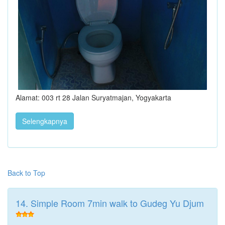
Alamat: 003 rt 28 Jalan Suryatmajan, Yogyakarta
Selengkapnya
Back to Top
14. Simple Room 7min walk to Gudeg Yu Djum