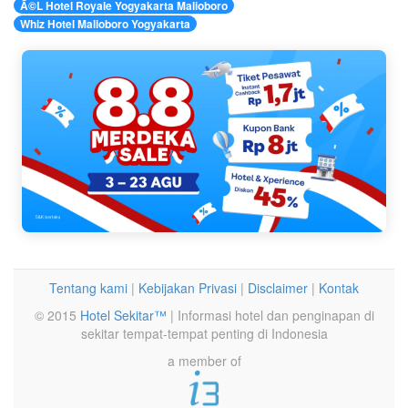
Ã©L Hotel Royale Yogyakarta Malioboro
Whiz Hotel Malioboro Yogyakarta
Tentang kami
|
Kebijakan Privasi
|
Disclaimer
|
Kontak
© 2015
Hotel Sekitar™
| Informasi hotel dan penginapan di
sekitar tempat-tempat penting di Indonesia
a member of