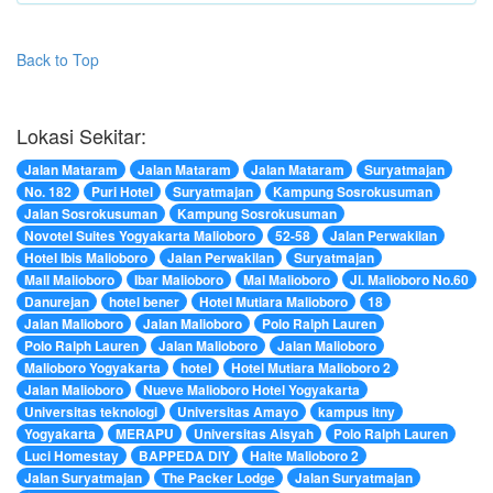
Back to Top
Lokasi Sekitar:
Jalan Mataram
Jalan Mataram
Jalan Mataram
Suryatmajan
No. 182
Puri Hotel
Suryatmajan
Kampung Sosrokusuman
Jalan Sosrokusuman
Kampung Sosrokusuman
Novotel Suites Yogyakarta Malioboro
52-58
Jalan Perwakilan
Hotel Ibis Malioboro
Jalan Perwakilan
Suryatmajan
Mall Malioboro
Ibar Malioboro
Mal Malioboro
Jl. Malioboro No.60
Danurejan
hotel bener
Hotel Mutiara Malioboro
18
Jalan Malioboro
Jalan Malioboro
Polo Ralph Lauren
Polo Ralph Lauren
Jalan Malioboro
Jalan Malioboro
Malioboro Yogyakarta
hotel
Hotel Mutiara Malioboro 2
Jalan Malioboro
Nueve Malioboro Hotel Yogyakarta
Universitas teknologi
Universitas Amayo
kampus itny
Yogyakarta
MERAPU
Universitas Aisyah
Polo Ralph Lauren
Luci Homestay
BAPPEDA DIY
Halte Malioboro 2
Jalan Suryatmajan
The Packer Lodge
Jalan Suryatmajan