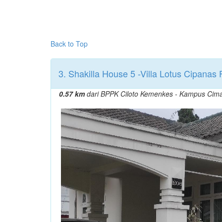
Back to Top
3. Shakilla House 5 -Villa Lotus Cipanas 
0.57 km
dari BPPK Ciloto Kemenkes - Kampus Cim