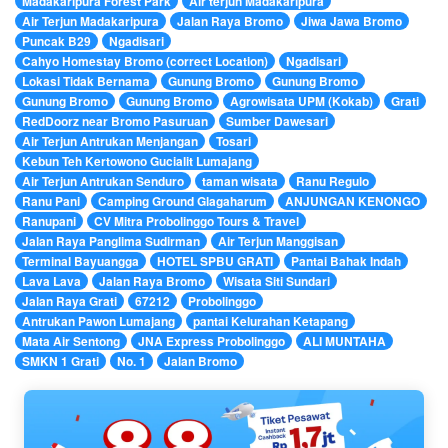
Madakaripura Forest Park
Air terjun Madakaripura
Air Terjun Madakaripura
Jalan Raya Bromo
Jiwa Jawa Bromo
Puncak B29
Ngadisari
Cahyo Homestay Bromo (correct Location)
Ngadisari
Lokasi Tidak Bernama
Gunung Bromo
Gunung Bromo
Gunung Bromo
Gunung Bromo
Agrowisata UPM (Kokab)
Grati
RedDoorz near Bromo Pasuruan
Sumber Dawesari
Air Terjun Antrukan Menjangan
Tosari
Kebun Teh Kertowono Gucialit Lumajang
Air Terjun Antrukan Senduro
taman wisata
Ranu Regulo
Ranu Pani
Camping Ground Glagaharum
ANJUNGAN KENONGO
Ranupani
CV Mitra Probolinggo Tours & Travel
Jalan Raya Panglima Sudirman
Air Terjun Manggisan
Terminal Bayuangga
HOTEL SPBU GRATI
Pantai Bahak Indah
Lava Lava
Jalan Raya Bromo
Wisata Siti Sundari
Jalan Raya Grati
67212
Probolinggo
Antrukan Pawon Lumajang
pantai Kelurahan Ketapang
Mata Air Sentong
JNA Express Probolinggo
ALI MUNTAHA
SMKN 1 Grati
No. 1
Jalan Bromo