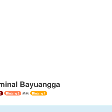
minal Bayuangga
atau
3
Bintang 2
Bintang 1