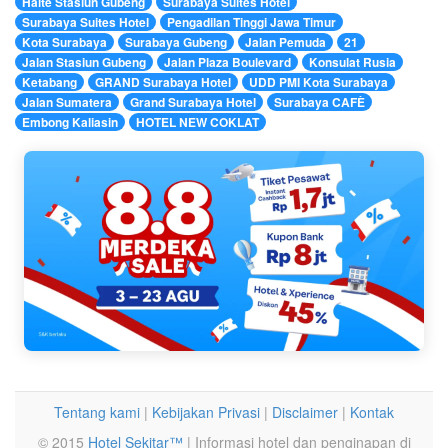
Halte Stasiun Gubeng
Surabaya Suites Hotel
Surabaya Suites Hotel
Pengadilan Tinggi Jawa Timur
Kota Surabaya
Surabaya Gubeng
Jalan Pemuda
21
Jalan Stasiun Gubeng
Jalan Plaza Boulevard
Konsulat Rusia
Ketabang
GRAND Surabaya Hotel
UDD PMI Kota Surabaya
Jalan Sumatera
Grand Surabaya Hotel
Surabaya CAFÈ
Embong Kaliasin
HOTEL NEW COKLAT
Tentang kami
|
Kebijakan Privasi
|
Disclaimer
|
Kontak
© 2015
Hotel Sekitar™
| Informasi hotel dan penginapan di