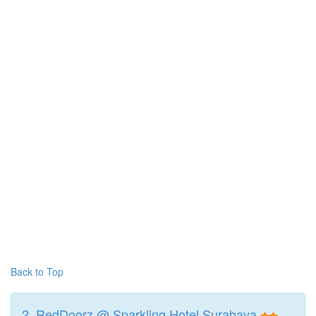
Back to Top
2. RedDoorz @ Sparkling Hotel Surabaya