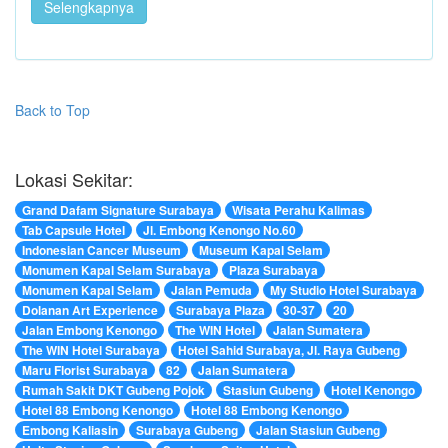
Selengkapnya
Back to Top
Lokasi Sekitar:
Grand Dafam Signature Surabaya
Wisata Perahu Kalimas
Tab Capsule Hotel
Jl. Embong Kenongo No.60
Indonesian Cancer Museum
Museum Kapal Selam
Monumen Kapal Selam Surabaya
Plaza Surabaya
Monumen Kapal Selam
Jalan Pemuda
My Studio Hotel Surabaya
Dolanan Art Experience
Surabaya Plaza
30-37
20
Jalan Embong Kenongo
The WIN Hotel
Jalan Sumatera
The WIN Hotel Surabaya
Hotel Sahid Surabaya, Jl. Raya Gubeng
Maru Florist Surabaya
82
Jalan Sumatera
Rumah Sakit DKT Gubeng Pojok
Stasiun Gubeng
Hotel Kenongo
Hotel 88 Embong Kenongo
Hotel 88 Embong Kenongo
Embong Kaliasin
Surabaya Gubeng
Jalan Stasiun Gubeng