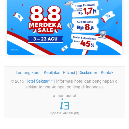
Tentang kami
|
Kebijakan Privasi
|
Disclaimer
|
Kontak
© 2015
Hotel Sekitar™
| Informasi hotel dan penginapan di
sekitar tempat-tempat penting di Indonesia
a member of
Update: 46120 (id)