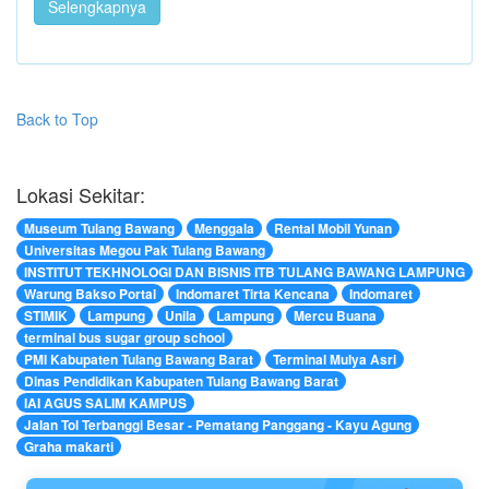
Selengkapnya
Back to Top
Lokasi Sekitar:
Museum Tulang Bawang
Menggala
Rental Mobil Yunan
Universitas Megou Pak Tulang Bawang
INSTITUT TEKHNOLOGI DAN BISNIS ITB TULANG BAWANG LAMPUNG
Warung Bakso Portal
Indomaret Tirta Kencana
Indomaret
STIMIK
Lampung
Unila
Lampung
Mercu Buana
terminal bus sugar group school
PMI Kabupaten Tulang Bawang Barat
Terminal Mulya Asri
Dinas Pendidikan Kabupaten Tulang Bawang Barat
IAI AGUS SALIM KAMPUS
Jalan Tol Terbanggi Besar - Pematang Panggang - Kayu Agung
Graha makarti