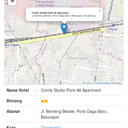
−
×
Comfy Studio Poris 88 Apartment
Jl. Benteng Betawi, Poris Gaga Baru, Batuceper, Tangerang
Leaflet
|
©
OpenStreetMap
contributors
Nama Hotel
:
Comfy Studio Poris 88 Apartment
Bintang
:
Alamat
:
Jl. Benteng Betawi, Poris Gaga Baru,
Batuceper
Kota
:
Tangerang