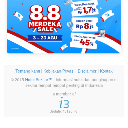
Tentang kami
|
Kebijakan Privasi
|
Disclaimer
|
Kontak
© 2015
Hotel Sekitar™
| Informasi hotel dan penginapan di
sekitar tempat-tempat penting di Indonesia
a member of
Update: 46120 (id)