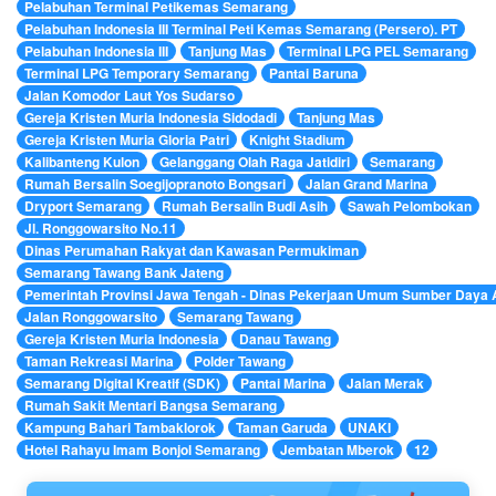
Pelabuhan Terminal Petikemas Semarang
Pelabuhan Indonesia III Terminal Peti Kemas Semarang (Persero). PT
Pelabuhan Indonesia III
Tanjung Mas
Terminal LPG PEL Semarang
Terminal LPG Temporary Semarang
Pantai Baruna
Jalan Komodor Laut Yos Sudarso
Gereja Kristen Muria Indonesia Sidodadi
Tanjung Mas
Gereja Kristen Muria Gloria Patri
Knight Stadium
Kalibanteng Kulon
Gelanggang Olah Raga Jatidiri
Semarang
Rumah Bersalin Soegijopranoto Bongsari
Jalan Grand Marina
Dryport Semarang
Rumah Bersalin Budi Asih
Sawah Pelombokan
Jl. Ronggowarsito No.11
Dinas Perumahan Rakyat dan Kawasan Permukiman
Semarang Tawang Bank Jateng
Pemerintah Provinsi Jawa Tengah - Dinas Pekerjaan Umum Sumber Daya 
Jalan Ronggowarsito
Semarang Tawang
Gereja Kristen Muria Indonesia
Danau Tawang
Taman Rekreasi Marina
Polder Tawang
Semarang Digital Kreatif (SDK)
Pantai Marina
Jalan Merak
Rumah Sakit Mentari Bangsa Semarang
Kampung Bahari Tambaklorok
Taman Garuda
UNAKI
Hotel Rahayu Imam Bonjol Semarang
Jembatan Mberok
12