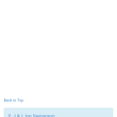
Back to Top
2. J & L inn Semarang