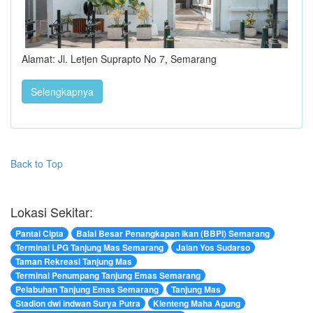
Alamat: Jl. Letjen Suprapto No 7, Semarang
Selengkapnya
Back to Top
Lokasi Sekitar:
Pantai Cipta
Balai Besar Penangkapan Ikan (BBPI) Semarang
Terminal LPG Tanjung Mas Semarang
Jalan Yos Sudarso
Taman Rekreasi Tanjung Mas
Terminal Penumpang Tanjung Emas Semarang
Pelabuhan Tanjung Emas Semarang
Tanjung Mas
Stadion dwi indwan Surya Putra
Klenteng Maha Agung