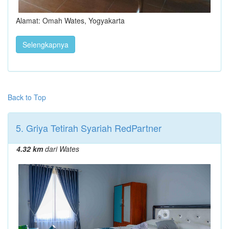
Alamat: Omah Wates, Yogyakarta
Selengkapnya
Back to Top
5. Griya Tetirah Syariah RedPartner
4.32 km
dari Wates