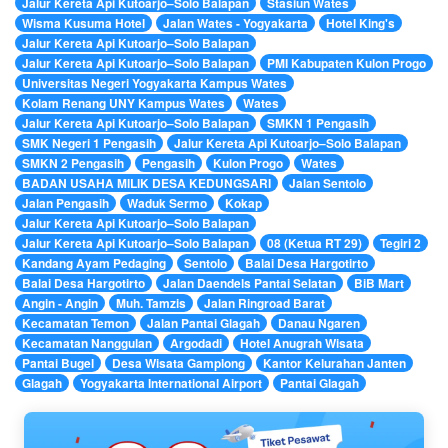
Jalur Kereta Api Kutoarjo–Solo Balapan
Stasiun Wates
Wisma Kusuma Hotel
Jalan Wates - Yogyakarta
Hotel King's
Jalur Kereta Api Kutoarjo–Solo Balapan
Jalur Kereta Api Kutoarjo–Solo Balapan
PMI Kabupaten Kulon Progo
Universitas Negeri Yogyakarta Kampus Wates
Kolam Renang UNY Kampus Wates
Wates
Jalur Kereta Api Kutoarjo–Solo Balapan
SMKN 1 Pengasih
SMK Negeri 1 Pengasih
Jalur Kereta Api Kutoarjo–Solo Balapan
SMKN 2 Pengasih
Pengasih
Kulon Progo
Wates
BADAN USAHA MILIK DESA KEDUNGSARI
Jalan Sentolo
Jalan Pengasih
Waduk Sermo
Kokap
Jalur Kereta Api Kutoarjo–Solo Balapan
Jalur Kereta Api Kutoarjo–Solo Balapan
08 (Ketua RT 29)
Tegiri 2
Kandang Ayam Pedaging
Sentolo
Balai Desa Hargotirto
Balai Desa Hargotirto
Jalan Daendels Pantai Selatan
BiB Mart
Angin - Angin
Muh. Tamzis
Jalan Ringroad Barat
Kecamatan Temon
Jalan Pantai Glagah
Danau Ngaren
Kecamatan Nanggulan
Argodadi
Hotel Anugrah Wisata
Pantai Bugel
Desa Wisata Gamplong
Kantor Kelurahan Janten
Glagah
Yogyakarta International Airport
Pantai Glagah