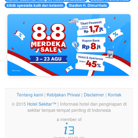
klinik spesialis kulit dan kelamin
Stadion H. Dimurthala
Tentang kami
|
Kebijakan Privasi
|
Disclaimer
|
Kontak
© 2015
Hotel Sekitar™
| Informasi hotel dan penginapan di
sekitar tempat-tempat penting di Indonesia
a member of
Update: 46120 (id)