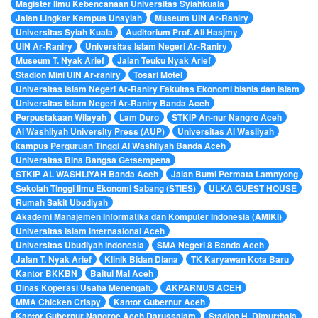
Magister Ilmu Kebencanaan Universitas Syiahkuala
Jalan Lingkar Kampus Unsyiah
Museum UIN Ar-Raniry
Universitas Syiah Kuala
Auditorium Prof. Ali Hasjmy
UIN Ar-Raniry
Universitas Islam Negeri Ar-Raniry
Museum T. Nyak Arief
Jalan Teuku Nyak Arief
Stadion Mini UIN Ar-raniry
Tosari Motel
Universitas Islam Negeri Ar-Raniry Fakultas Ekonomi bisnis dan Islam
Universitas Islam Negeri Ar-Raniry Banda Aceh
Perpustakaan Wilayah
Lam Duro
STKIP An-nur Nangro Aceh
Al Washliyah University Press (AUP)
Universitas Al Wasliyah
kampus Perguruan Tinggi Al Washliyah Banda Aceh
Universitas Bina Bangsa Getsempena
STKIP AL WASHLIYAH Banda Aceh
Jalan Bumi Permata Lamnyong
Sekolah Tinggi Ilmu Ekonomi Sabang (STIES)
ULKA GUEST HOUSE
Rumah Sakit Ubudiyah
Akademi Manajemen Informatika dan Komputer Indonesia (AMIKI)
Universitas Islam Internasional Aceh
Universitas Ubudiyah Indonesia
SMA Negeri 8 Banda Aceh
Jalan T. Nyak Arief
Klinik Bidan Diana
TK Karyawan Kota Baru
Kantor BKKBN
Baitul Mal Aceh
Dinas Koperasi Usaha Menengah.
AKPARNUS ACEH
MMA Chicken Crispy
Kantor Gubernur Aceh
Kantor Gubernur Nangroe Aceh Darussalam
Stadion H. Dimurthala