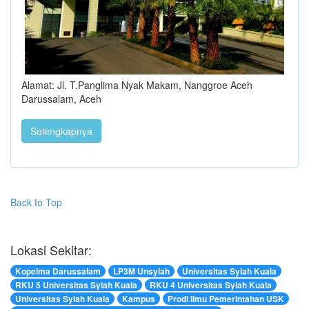
Alamat: Jl. T.Panglima Nyak Makam, Nanggroe Aceh
Darussalam, Aceh
Selengkapnya
Back to Top
Lokasi Sekitar:
Kopelma Darussalam
LP3M Unsyiah
Universitas Syiah Kuala
RKU 5 Universitas Syiah Kuala
RKU 4 Universitas Syiah Kuala
Universitas Syiah Kuala
Kampus
Prodi Ilmu Pemerintahan USK