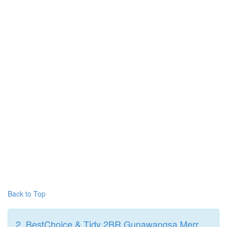
Back to Top
2. BestChoice & Tidy 2BR Gunawangsa Merr