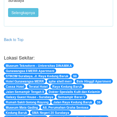
Surabaya
Selengkapnya
Back to Top
Lokasi Sekitar:
Museum Teknoform - Universitas DINAMIKA
Gunawangsa II MERR Apartment
STIKOM Surabaya, Jl. Raya Kedung Baruk
98
Hotel Gunawangsa MERR
sphe shell merr
Bale Hinggil Apartment
Cassa Hotel
Teratai Hotel
Raya Kedung Baruk
Jalan Semampir Tengah II
Dokter Spesialis Kulit dan Kelamin
Galaxy Guest House - Surabaya
Semampir Barat V
Rumah Sakit Gotong Royong
Jalan Raya Kedung Baruk
38
Museum Mata Gading
A8, Perumahan Graha Sentosa
Kedung Baruk
SMA Negeri 20 Surabaya