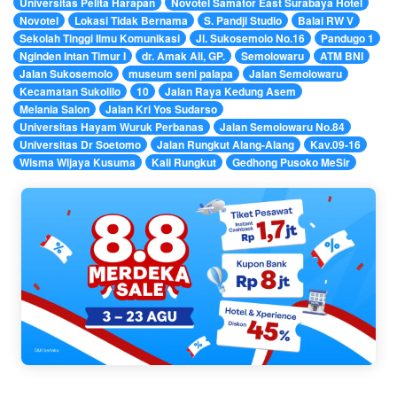
Universitas Pelita Harapan
Novotel Samator East Surabaya Hotel
Novotel
Lokasi Tidak Bernama
S. Pandji Studio
Balai RW V
Sekolah Tinggi Ilmu Komunikasi
Jl. Sukosemolo No.16
Pandugo 1
Nginden Intan Timur I
dr. Amak Ali, GP.
Semolowaru
ATM BNI
Jalan Sukosemolo
museum seni palapa
Jalan Semolowaru
Kecamatan Sukolilo
10
Jalan Raya Kedung Asem
Melania Salon
Jalan Kri Yos Sudarso
Universitas Hayam Wuruk Perbanas
Jalan Semolowaru No.84
Universitas Dr Soetomo
Jalan Rungkut Alang-Alang
Kav.09-16
Wisma Wijaya Kusuma
Kali Rungkut
Gedhong Pusoko MeSir