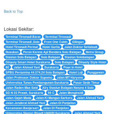
Back to Top
Lokasi Sekitar:
Terminal Tirtonadi Barat
Terminal Tirtonadi
Terminal Tirtonadi ,Solo
Front One Cabin
Gilingan
Hotel Tirtonadi Permai
Hotel Gurita
Jalan Doktor Setiabudi
Nusukan
Peron Kereta Api Bandara Solo Balapan
Netra Group
Stasiun Solo Balapan
Solo Balapan
Stasiun Solobalapan
Dinasty Smart Hotel Surakarta
Solo Balapan
Dinasty Style Hotel
80
Jalan Ahmad Yani
Surakarta
Pose In Hotel
SPBU Pertamina 44.574.24 Solo Balapan
Hotel Loji
Punggawan
Jalan Professor Doktor Supomo
Jalan MT Haryono
Universitas Tunas Pembangunan Surakarta
Pasar Gede Timur
Jalan Raden Mas Said
Airy Stasiun Balapan Natuna 4 Solo
SD N 02 Prawit, Surakarta
99 C
Jalan Monginsidi
Jalan Gajah Mada
Jalan Ki Mangun Sarkoro
Jalan Ahmad Yani
Jalan Jenderal Ahmad Yani
Jalan DI Panjaitan
Kecamatan Banjarsari
Jalan Di Panjaitan
Universitas Slamet Riyadi UNISRI Surakarta
Jalan Ahmad Yani