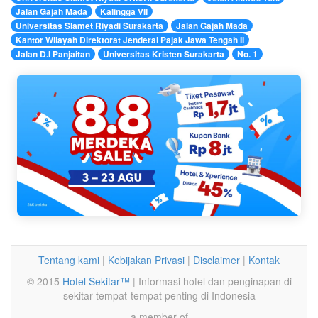
Jalan Gajah Mada
Kalingga VII
Universitas Slamet Riyadi Surakarta
Jalan Gajah Mada
Kantor Wilayah Direktorat Jenderal Pajak Jawa Tengah II
Jalan D.I Panjaitan
Universitas Kristen Surakarta
No. 1
Tentang kami
|
Kebijakan Privasi
|
Disclaimer
|
Kontak
© 2015
Hotel Sekitar™
| Informasi hotel dan penginapan di
sekitar tempat-tempat penting di Indonesia
a member of