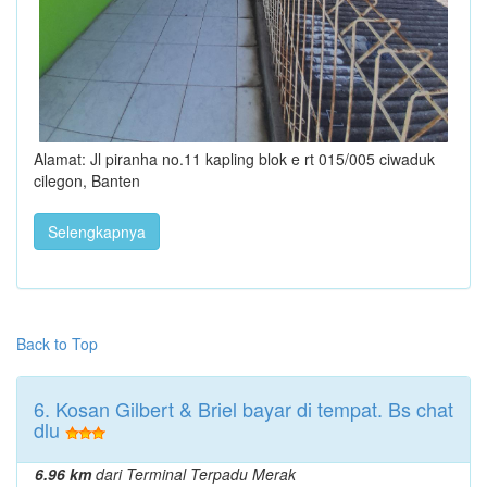
Alamat: Jl piranha no.11 kapling blok e rt 015/005 ciwaduk
cilegon, Banten
Selengkapnya
Back to Top
6. Kosan Gilbert & Briel bayar di tempat. Bs chat
dlu
6.96 km
dari Terminal Terpadu Merak