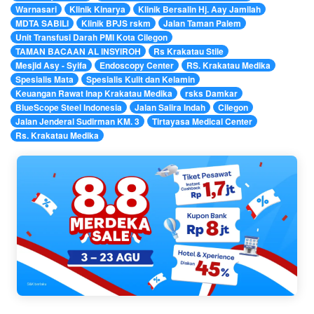
Warnasari
Klinik Kinarya
Klinik Bersalin Hj. Aay Jamilah
MDTA SABILI
Klinik BPJS rskm
Jalan Taman Palem
Unit Transfusi Darah PMI Kota Cilegon
TAMAN BACAAN AL INSYIROH
Rs Krakatau Stile
Mesjid Asy - Syifa
Endoscopy Center
RS. Krakatau Medika
Spesialis Mata
Spesialis Kulit dan Kelamin
Keuangan Rawat Inap Krakatau Medika
rsks Damkar
BlueScope Steel Indonesia
Jalan Salira Indah
Cilegon
Jalan Jenderal Sudirman KM. 3
Tirtayasa Medical Center
Rs. Krakatau Medika