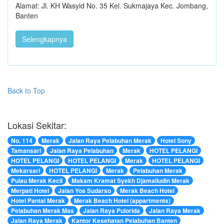
Alamat: Jl. KH Wasyid No. 35 Kel. Sukmajaya Kec. Jombang,
Banten
Selengkapnya
Back to Top
Lokasi Sekitar:
No. 114
Merak
Jalan Raya Pelabuhan Merak
Hotel Sony
Tamansari
Jalan Raya Pelabuhan
Merak
HOTEL PELANGI
HOTEL PELANGI
HOTEL PELANGI
Merak
HOTEL PELANGI
Mekarsari
HOTEL PELANGI
Merak
Pelabuhan Merak
Pulau Merak Kecil
Makam Kramat Syekh Djamalludin Merak
Merpati Hotel
Jalan Yos Sudarso
Merak Beach Hotel
Hotel Pantai Merak
Merak Beach Hotel (appartments)
Pelabuhan Merak Mas
Jalan Raya Pulorida
Jalan Raya Merak
Jalan Raya Merak
Kantor Kesehatan Pelabuhan Banten