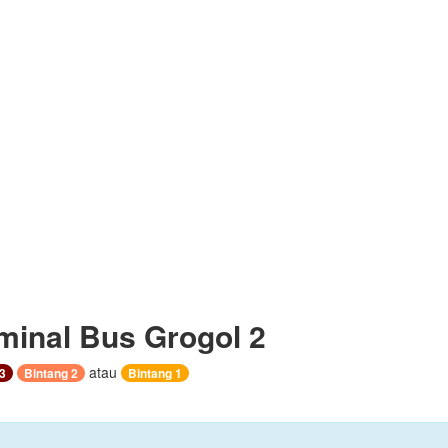
minal Bus Grogol 2
atau
3
Bintang 2
Bintang 1