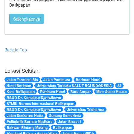
Balikpapan
Selengkapnya
Back to Top
Lokasi Sekitar:
Jalan Terminal Bis
Jalan Pattimura
Beriman Hotel
Hotel Beriman
Universitas Terbuka SALUT BCI INDONESIA
28
Kota Balikpapan
Platinum Hotel
Batu Ampar
Mira Guest House
RSUD Dr. Kanujoso Djatiwibowo
STMIK Borneo Internasional Balikpapan
RSUD Dr. Kanujoso Djatiwibowo
Universitas Tridharma
Jalan Soekarno Hatta
Gunung Samarinda
Politeknik Borneo Medistra
Jalan Straat 6
Bakwan Bintang Malang
Balikpapan
Akademi Bahasa Asing (Aba)
Jalan Utama WIKA