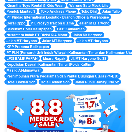
Kinantha Toys Rental & Kids Wear
Warung Sate Mbak Lilis
Pondok Mantau 3
Toko Angkasa Phone
Toko Dini
Jalan Tulip
PT Pindad International Logistic - Branch Office & Warehouse
Gerai Oppo
PT. Prosyd Traicon Utama
Jalan MT.Haryono
Sevensix Hotel Balikpapan
East Kalimantan
Nusantara Indah PT Divisi KIA Motor
Jalan Mt.Haryono
Jalan MT Haryono
Jalan MT.Haryono
Jalan MT Haryono
KPP Pratama Balikpapan
PT PLN (Persero) Unit Induk Wilayah Kalimantan Timur dan Kalimantan Uta
LP3I BALIKPAPAN
Muara Rapak
Jl. MT Haryono No.38
Kepolisian Daerah Kalimantan Timur (Polda Kaltim)
Masjid Al-Munawwar
Perhimpunan Putra Pedalaman dan Pantai Bulungan Utara (P4-BU)
Hotel Golden Son
Hotel Golden Son
Jalan Ruhui Rahayu No.52