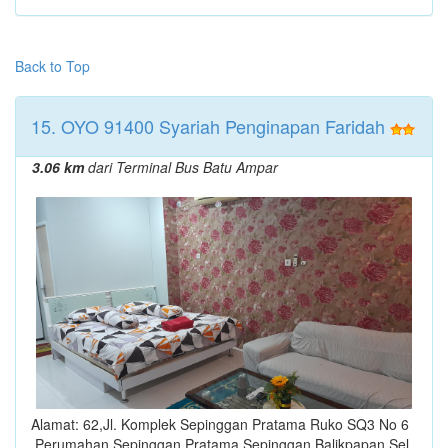
Back to Top
15. OYO 91400 Syariah Penginapan Faridah
3.06 km
dari Terminal Bus Batu Ampar
Alamat: 62,Jl. Komplek Sepinggan Pratama Ruko SQ3 No 6
,Perumahan Sepinggan Pratama,Sepinggan,Balikpapan Sel,