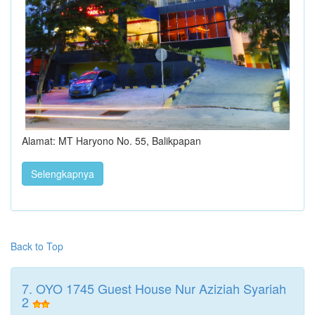
Alamat: MT Haryono No. 55, Balikpapan
Selengkapnya
Back to Top
7. OYO 1745 Guest House Nur Aziziah Syariah
2