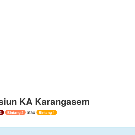
siun KA Karangasem
atau
3
Bintang 2
Bintang 1