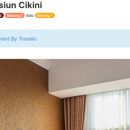
siun Cikini
atau
3
Bintang 2
Bintang 1
ent By Travelio