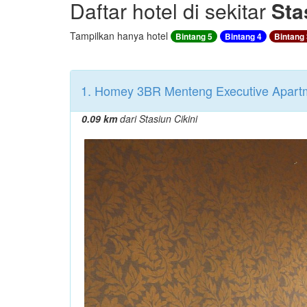
Daftar hotel di sekitar
Sta
Tampilkan hanya hotel
Bintang 5
Bintang 4
Bintang 
1. Homey 3BR Menteng Executive Apartm
0.09 km
dari Stasiun Cikini