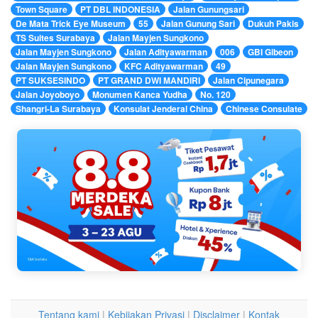
Town Square
PT DBL INDONESIA
Jalan Gunungsari
De Mata Trick Eye Museum
55
Jalan Gunung Sari
Dukuh Pakis
TS Suites Surabaya
Jalan Mayjen Sungkono
Jalan Mayjen Sungkono
Jalan Adityawarman
006
GBI Gibeon
Jalan Mayjen Sungkono
KFC Adityawarman
49
PT SUKSESINDO
PT GRAND DWI MANDIRI
Jalan Cipunegara
Jalan Joyoboyo
Monumen Kanca Yudha
No. 120
Shangri-La Surabaya
Konsulat Jenderal China
Chinese Consulate
Tentang kami
|
Kebijakan Privasi
|
Disclaimer
|
Kontak