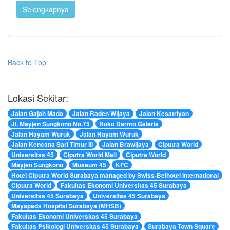
Selengkapnya
Back to Top
Lokasi Sekitar:
Jalan Gajah Mada
Jalan Raden Wijaya
Jalan Kesatriyan
Jl. Mayjen Sungkono No.75
Ruko Darmo Galeria
Jalan Hayam Wuruk
Jalan Hayam Wuruk
Jalan Kencana Sari Timur III
Jalan Brawijaya
Ciputra World
Universitas 45
Ciputra World Mall
Ciputra World
Mayjen Sungkono
Museum 45
KFC
Hotel Ciputra World Surabaya managed by Swiss-Belhotel International
Ciputra World
Fakultas Ekonomi Universitas 45 Surabaya
Universitas 45 Surabaya
Universitas 45 Surabaya
Mayapada Hospital Surabaya (MHSB)
Fakultas Ekonomi Universitas 45 Surabaya
Fakultas Psikologi Universitas 45 Surabaya
Surabaya Town Square