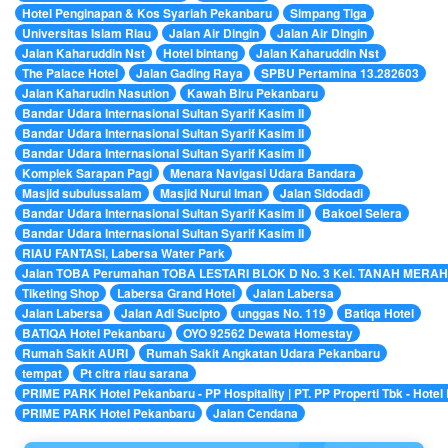
Hotel Penginapan & Kos Syariah Pekanbaru
Simpang Tiga
Universitas Islam Riau
Jalan Air Dingin
Jalan Air Dingin
Jalan Kaharuddin Nst
Hotel bintang
Jalan Kaharuddin Nst
The Palace Hotel
Jalan Gading Raya
SPBU Pertamina 13.282603
Jalan Kaharudin Nasution
Kawah Biru Pekanbaru
Bandar Udara Internasional Sultan Syarif Kasim II
Bandar Udara Internasional Sultan Syarif Kasim II
Bandar Udara Internasional Sultan Syarif Kasim II
Komplek Sarapan Pagi
Menara Navigasi Udara Bandara
Masjid subulussalam
Masjid Nurul Iman
Jalan Sidodadi
Bandar Udara Internasional Sultan Syarif Kasim II
Bakoel Selera
Bandar Udara Internasional Sultan Syarif Kasim II
RIAU FANTASI, Labersa Water Park
Jalan TOBA Perumahan TOBA LESTARI BLOK D No. 3 Kel. TANAH MERAH 
Tiketing Shop
Labersa Grand Hotel
Jalan Labersa
Jalan Labersa
Jalan Adi Sucipto
unggas No. 119
Batiqa Hotel
BATIQA Hotel Pekanbaru
OYO 92562 Dewata Homestay
Rumah Sakit AURI
Rumah Sakit Angkatan Udara Pekanbaru
tempat
Pt citra riau sarana
PRIME PARK Hotel Pekanbaru - PP Hospitality | PT. PP Properti Tbk - Hote
PRIME PARK Hotel Pekanbaru
Jalan Cendana