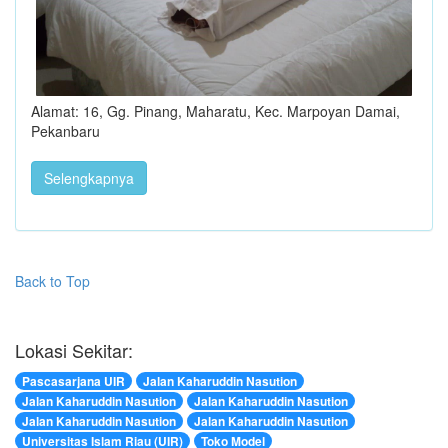
Alamat: 16, Gg. Pinang, Maharatu, Kec. Marpoyan Damai,
Pekanbaru
Selengkapnya
Back to Top
Lokasi Sekitar:
Pascasarjana UIR
Jalan Kaharuddin Nasution
Jalan Kaharuddin Nasution
Jalan Kaharuddin Nasution
Jalan Kaharuddin Nasution
Jalan Kaharuddin Nasution
Universitas Islam Riau (UIR)
Toko Model