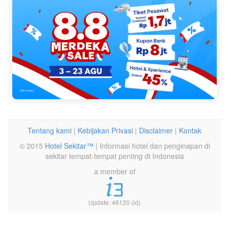
Tentang kami
|
Kebijakan Privasi
|
Disclaimer
|
Kontak
© 2015
Hotel Sekitar™
| Informasi hotel dan penginapan di
sekitar tempat-tempat penting di Indonesia
a member of
Update: 46120 (id)