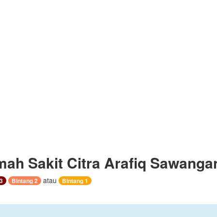
ah Sakit Citra Arafiq Sawanga
atau
3
Bintang 2
Bintang 1