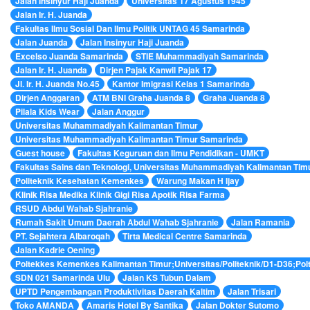
Jalan Insinyur Haji Juanda
Universitas 17 Agustus 1945
Jalan Ir. H. Juanda
Fakultas Ilmu Sosial Dan Ilmu Politik UNTAG 45 Samarinda
Jalan Juanda
Jalan Insinyur Haji Juanda
Excelso Juanda Samarinda
STIE Muhammadiyah Samarinda
Jalan Ir. H. Juanda
Dirjen Pajak Kanwil Pajak 17
Jl. Ir. H. Juanda No.45
Kantor Imigrasi Kelas 1 Samarinda
Dirjen Anggaran
ATM BNI Graha Juanda 8
Graha Juanda 8
Pilala Kids Wear
Jalan Anggur
Universitas Muhammadiyah Kalimantan Timur
Universitas Muhammadiyah Kalimantan Timur Samarinda
Guest house
Fakultas Keguruan dan Ilmu Pendidikan - UMKT
Fakultas Sains dan Teknologi, Universitas Muhammadiyah Kalimantan Timur
Politeknik Kesehatan Kemenkes
Warung Makan H Ijay
Klinik Risa Medika Klinik Gigi Risa Apotik Risa Farma
RSUD Abdul Wahab Sjahranie
Rumah Sakit Umum Daerah Abdul Wahab Sjahranie
Jalan Ramania
PT. Sejahtera Albaroqah
Tirta Medical Centre Samarinda
Jalan Kadrie Oening
Poltekkes Kemenkes Kalimantan Timur;Universitas/Politeknik/D1-D36;Po
SDN 021 Samarinda Ulu
Jalan KS Tubun Dalam
UPTD Pengembangan Produktivitas Daerah Kaltim
Jalan Trisari
Toko AMANDA
Amaris Hotel By Santika
Jalan Dokter Sutomo