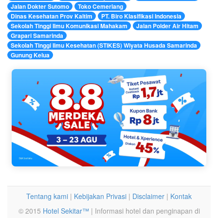
Jalan Dokter Sutomo
Toko Cemerlang
Dinas Kesehatan Prov Kaltim
PT. Biro Klasifikasi Indonesia
Sekolah Tinggi Ilmu Komunikasi Mahakam
Jalan Polder Air Hitam
Grapari Samarinda
Sekolah Tinggi Ilmu Kesehatan (STIKES) Wiyata Husada Samarinda
Gunung Kelua
Tentang kami
|
Kebijakan Privasi
|
Disclaimer
|
Kontak
© 2015
Hotel Sekitar™
| Informasi hotel dan penginapan di