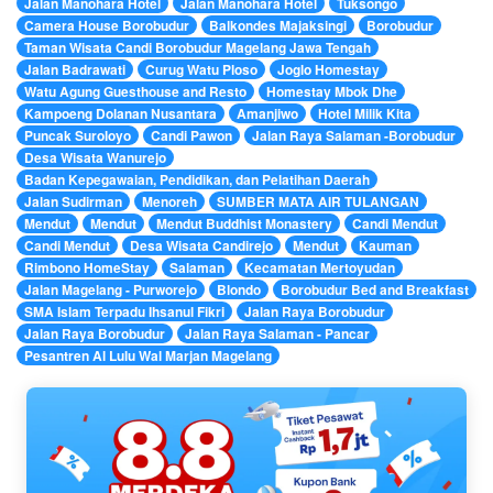
Jalan Manohara Hotel
Jalan Manohara Hotel
Tuksongo
Camera House Borobudur
Balkondes Majaksingi
Borobudur
Taman Wisata Candi Borobudur Magelang Jawa Tengah
Jalan Badrawati
Curug Watu Ploso
Joglo Homestay
Watu Agung Guesthouse and Resto
Homestay Mbok Dhe
Kampoeng Dolanan Nusantara
Amanjiwo
Hotel Milik Kita
Puncak Suroloyo
Candi Pawon
Jalan Raya Salaman -Borobudur
Desa Wisata Wanurejo
Badan Kepegawaian, Pendidikan, dan Pelatihan Daerah
Jalan Sudirman
Menoreh
SUMBER MATA AIR TULANGAN
Mendut
Mendut
Mendut Buddhist Monastery
Candi Mendut
Candi Mendut
Desa Wisata Candirejo
Mendut
Kauman
Rimbono HomeStay
Salaman
Kecamatan Mertoyudan
Jalan Magelang - Purworejo
Blondo
Borobudur Bed and Breakfast
SMA Islam Terpadu Ihsanul Fikri
Jalan Raya Borobudur
Jalan Raya Borobudur
Jalan Raya Salaman - Pancar
Pesantren Al Lulu Wal Marjan Magelang