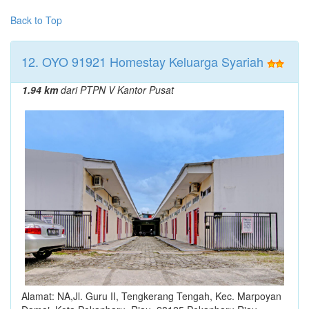
Back to Top
12. OYO 91921 Homestay Keluarga Syariah
1.94 km
dari PTPN V Kantor Pusat
Alamat: NA,Jl. Guru II, Tengkerang Tengah, Kec. Marpoyan