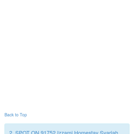
Back to Top
2. SPOT ON 91752 Izzami Homestay Syariah