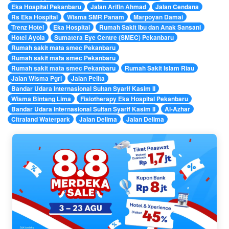
Eka Hospital Pekanbaru
Jalan Arifin Ahmad
Jalan Cendana
Rs Eka Hospital
Wisma SMR Panam
Marpoyan Damai
Trenz Hotel
Eka Hospital
Rumah Sakit Ibu dan Anak Sansani
Hotel Ayola
Sumatera Eye Centre (SMEC) Pekanbaru
Rumah sakit mata smec Pekanbaru
Rumah sakit mata smec Pekanbaru
Rumah sakit mata smec Pekanbaru
Rumah Sakit Islam Riau
Jalan Wisma Pgri
Jalan Pelita
Bandar Udara Internasional Sultan Syarif Kasim II
Wisma Bintang Lima
Fisiotherapy Eka Hospital Pekanbaru
Bandar Udara Internasional Sultan Syarif Kasim II
Al-Azhar
Citraland Waterpark
Jalan Delima
Jalan Delima