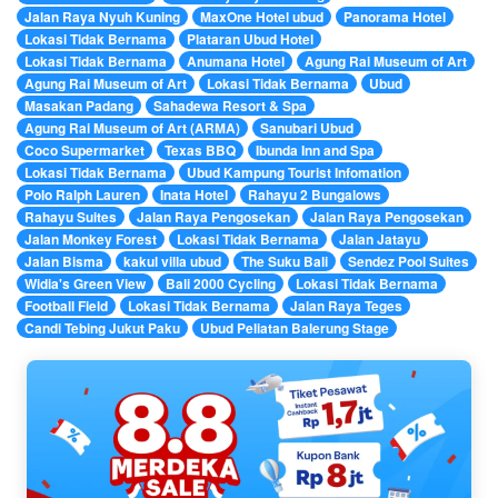
Jalan Raya Nyuh Kuning
MaxOne Hotel ubud
Panorama Hotel
Lokasi Tidak Bernama
Plataran Ubud Hotel
Lokasi Tidak Bernama
Anumana Hotel
Agung Rai Museum of Art
Agung Rai Museum of Art
Lokasi Tidak Bernama
Ubud
Masakan Padang
Sahadewa Resort & Spa
Agung Rai Museum of Art (ARMA)
Sanubari Ubud
Coco Supermarket
Texas BBQ
Ibunda Inn and Spa
Lokasi Tidak Bernama
Ubud Kampung Tourist Infomation
Polo Ralph Lauren
Inata Hotel
Rahayu 2 Bungalows
Rahayu Suites
Jalan Raya Pengosekan
Jalan Raya Pengosekan
Jalan Monkey Forest
Lokasi Tidak Bernama
Jalan Jatayu
Jalan Bisma
kakul villa ubud
The Suku Bali
Sendez Pool Suites
Widia's Green View
Bali 2000 Cycling
Lokasi Tidak Bernama
Football Field
Lokasi Tidak Bernama
Jalan Raya Teges
Candi Tebing Jukut Paku
Ubud Peliatan Balerung Stage