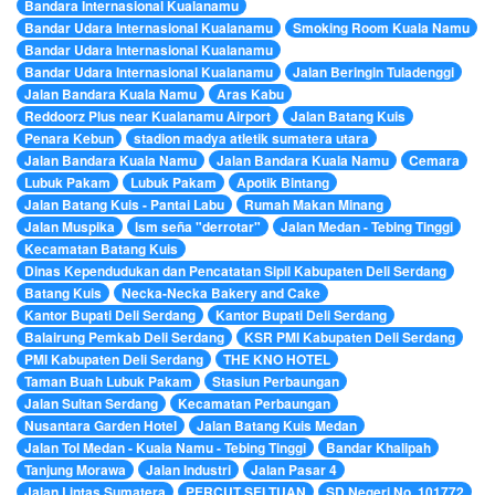
Bandara Internasional Kualanamu
Bandar Udara Internasional Kualanamu
Smoking Room Kuala Namu
Bandar Udara Internasional Kualanamu
Bandar Udara Internasional Kualanamu
Jalan Beringin Tuladenggi
Jalan Bandara Kuala Namu
Aras Kabu
Reddoorz Plus near Kualanamu Airport
Jalan Batang Kuis
Penara Kebun
stadion madya atletik sumatera utara
Jalan Bandara Kuala Namu
Jalan Bandara Kuala Namu
Cemara
Lubuk Pakam
Lubuk Pakam
Apotik Bintang
Jalan Batang Kuis - Pantai Labu
Rumah Makan Minang
Jalan Muspika
lsm seña "derrotar"
Jalan Medan - Tebing Tinggi
Kecamatan Batang Kuis
Dinas Kependudukan dan Pencatatan Sipil Kabupaten Deli Serdang
Batang Kuis
Necka-Necka Bakery and Cake
Kantor Bupati Deli Serdang
Kantor Bupati Deli Serdang
Balairung Pemkab Deli Serdang
KSR PMI Kabupaten Deli Serdang
PMI Kabupaten Deli Serdang
THE KNO HOTEL
Taman Buah Lubuk Pakam
Stasiun Perbaungan
Jalan Sultan Serdang
Kecamatan Perbaungan
Nusantara Garden Hotel
Jalan Batang Kuis Medan
Jalan Tol Medan - Kuala Namu - Tebing Tinggi
Bandar Khalipah
Tanjung Morawa
Jalan Industri
Jalan Pasar 4
Jalan Lintas Sumatera
PERCUT SEI TUAN
SD Negeri No. 101772