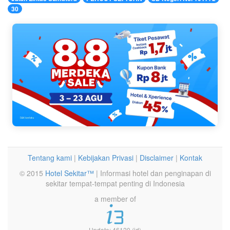
30
Tentang kami
|
Kebijakan Privasi
|
Disclaimer
|
Kontak
© 2015
Hotel Sekitar™
| Informasi hotel dan penginapan di
sekitar tempat-tempat penting di Indonesia
a member of
Update: 46120 (id)