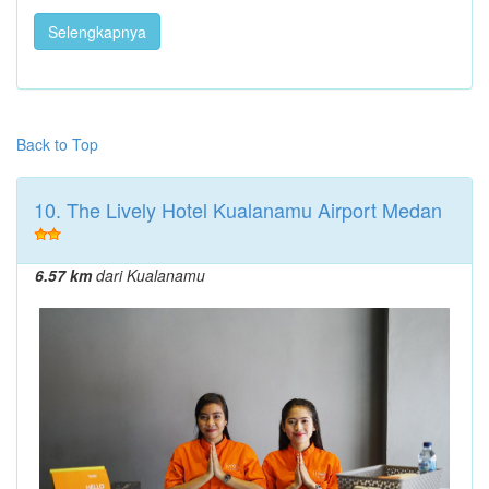
Selengkapnya
Back to Top
10. The Lively Hotel Kualanamu Airport Medan
6.57 km
dari Kualanamu