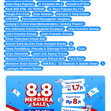
Jalan Raya Puputan
Jl. Panjaitan No.2
Kanwil DJP Bali
Bank BRI ATM - KC RENON
Jl. Raya Puputan No.114
Dangin Puri Klod
Dojo Tantular
Kampus C Fisip Unmar
ATM BRI
Pura Dalem Nyanggelan Yangbatu
Gedung C Universitas Mahendradata ( Gedung Trisakti )
Pos Indonesia Kantor Regional Denpasar
Jalan Kusuma Atmaja
Jalan Kusuma Atmaja
Jalan Kusuma Atmaja
Dinas Pekerjaan Umum Bali
Rumah Sakit Ibu Dan Anak Harapan Bunda
8
Dinas Pendidikan, Pemuda & Olahraga Prov. Bali
Pura
Griya Alamanda
Jalan Cok Agung Tresna
Museum Diaroma Perjuangan Rakyat Bali
Pura Bajra
Monumen Bajra Sandhi
IAM BALI - 3D Museum & Upside Down
1
Lapangan Puputan Renon