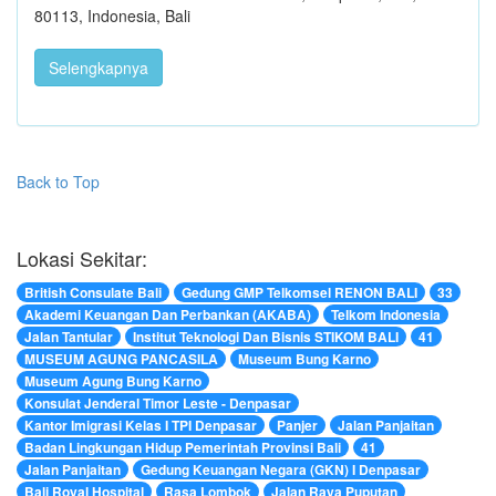
80113, Indonesia, Bali
Selengkapnya
Back to Top
Lokasi Sekitar:
British Consulate Bali
Gedung GMP Telkomsel RENON BALI
33
Akademi Keuangan Dan Perbankan (AKABA)
Telkom Indonesia
Jalan Tantular
Institut Teknologi Dan Bisnis STIKOM BALI
41
MUSEUM AGUNG PANCASILA
Museum Bung Karno
Museum Agung Bung Karno
Konsulat Jenderal Timor Leste - Denpasar
Kantor Imigrasi Kelas I TPI Denpasar
Panjer
Jalan Panjaitan
Badan Lingkungan Hidup Pemerintah Provinsi Bali
41
Jalan Panjaitan
Gedung Keuangan Negara (GKN) I Denpasar
Bali Royal Hospital
Rasa Lombok
Jalan Raya Puputan