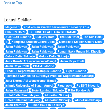
Back to Top
Lokasi Sekitar:
Magersari
kost kos an syariah harian murah sidoarjo kota
Sun City Hotel
GEDUNG OLAHRAGA SIDOARJO
Aula GOR Sidoarjo
Sun City Hotel
The Sun Hotel
The Sun Hotel
1
Kompleks Stadion Gelora Delta
Kompleks Stadion Gelora Delta
Jalan Pahlawan
Jalan Pahlawan
Jalan Pahlawan
Jalan Pahlawan
Jalan Pahlawan
Rumah Sakit Umum Siti Khodijah
Gelora Delta Sidoarjo
Gelora Delta Sidoarjo
Jalur Kereta Api Wonokromo–Bangil
Jalan Raya Ponti
Jalan Raya Ponti
PDAM Sidoarjo
Prodi D3 Keperawatan Kampus Sidoarjo
Akper Sidoarjo
Poltekkes Kemenkes Surabaya Prodi DIII Keperawatan Sidoarjo
Jalur Kereta Api Wonokromo–Bangil
Islamic University of Sunan Ampel
Pagerwojo
Rs DKT Sidoarjo
Jalan Magersari
Hotel Luminor Sidoarjo
RSIA Pondok Jati
Hotel Delta Sinar Mayang
Alun-Alun Sidoarjo
Hotel Delta Sinar Mayang
Alun-Alun Sidoarjo
Alun-Alun Sidoarjo
Jalan Thamrin
Rumah Sakit Delta Surya