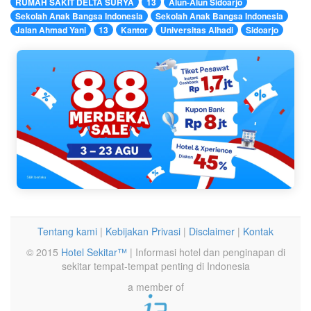
RUMAH SAKIT DELTA SURYA
13
Alun-Alun Sidoarjo
Sekolah Anak Bangsa Indonesia
Sekolah Anak Bangsa Indonesia
Jalan Ahmad Yani
13
Kantor
Universitas Alhadi
Sidoarjo
Tentang kami
|
Kebijakan Privasi
|
Disclaimer
|
Kontak
© 2015
Hotel Sekitar™
| Informasi hotel dan penginapan di
sekitar tempat-tempat penting di Indonesia
a member of