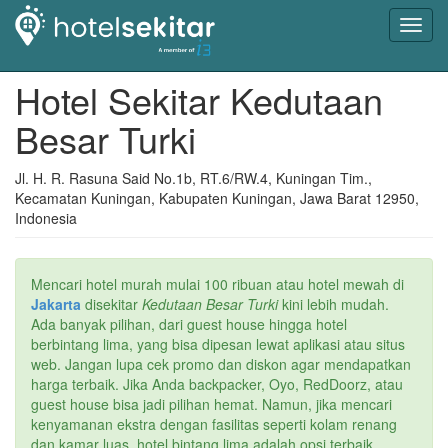
Toggl
navig
Hotel Sekitar Kedutaan
Besar Turki
Jl. H. R. Rasuna Said No.1b, RT.6/RW.4, Kuningan Tim.,
Kecamatan Kuningan, Kabupaten Kuningan, Jawa Barat 12950,
Indonesia
Mencari hotel murah mulai 100 ribuan atau hotel mewah di
Jakarta
disekitar
Kedutaan Besar Turki
kini lebih mudah.
Ada banyak pilihan, dari guest house hingga hotel
berbintang lima, yang bisa dipesan lewat aplikasi atau situs
web. Jangan lupa cek promo dan diskon agar mendapatkan
harga terbaik. Jika Anda backpacker, Oyo, RedDoorz, atau
guest house bisa jadi pilihan hemat. Namun, jika mencari
kenyamanan ekstra dengan fasilitas seperti kolam renang
dan kamar luas, hotel bintang lima adalah opsi terbaik.