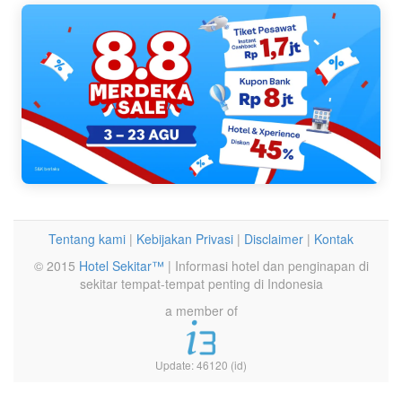
Tentang kami
|
Kebijakan Privasi
|
Disclaimer
|
Kontak
© 2015
Hotel Sekitar™
| Informasi hotel dan penginapan di
sekitar tempat-tempat penting di Indonesia
a member of
Update: 46120 (id)