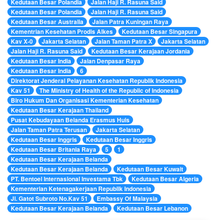
Kedutaan Besar Polandia
Jalan Haji R. Rasuna Said
Kedutaan Besar Polandia
Jalan Haji R. Rasuna Said
Kedutaan Besar Australia
Jalan Patra Kuningan Raya
Kementrian Kesehatan Prodis Alkes
Kedutaan Besar Singapura
Kav X-0
Jakarta Selatan
Jalan Taman Patra X
Jakarta Selatan
Jalan Haji R. Rasuna Said
Kedutaan Besar Kerajaan Jordania
Kedutaan Besar India
Jalan Denpasar Raya
Kedutaan Besar India
6
Direktorat Jenderal Pelayanan Kesehatan Republik Indonesia
Kav 51
The Ministry of Health of the Republic of Indonesia
Biro Hukum Dan Organisasi Kementerian Kesehatan
Kedutaan Besar Kerajaan Thailand
Pusat Kebudayaan Belanda Erasmus Huis
Jalan Taman Patra Terusan
Jakarta Selatan
Kedutaan Besar Inggris
Kedutaan Besar Inggris
Kedutaan Besar Britania Raya
5
1
Kedutaan Besar Kerajaan Belanda
Kedutaan Besar Kerajaan Belanda
Kedutaan Besar Kuwait
PT. Bentoel Internasional Investama Tbk
Kedutaan Besar Algeria
Kementerian Ketenagakerjaan Republik Indonesia
Jl. Gatot Subroto No.Kav 51
Embassy Of Malaysia
Kedutaan Besar Kerajaan Belanda
Kedutaan Besar Lebanon