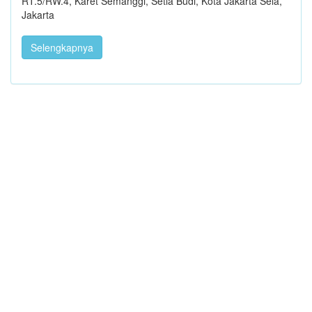
RT.5/RW.4, Karet Semanggi, Setia Budi, Kota Jakarta Sela,
Jakarta
Selengkapnya