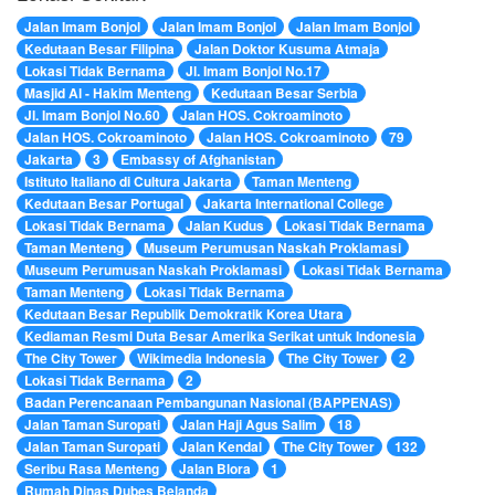
Jalan Imam Bonjol
Jalan Imam Bonjol
Jalan Imam Bonjol
Kedutaan Besar Filipina
Jalan Doktor Kusuma Atmaja
Lokasi Tidak Bernama
Jl. Imam Bonjol No.17
Masjid Al - Hakim Menteng
Kedutaan Besar Serbia
Jl. Imam Bonjol No.60
Jalan HOS. Cokroaminoto
Jalan HOS. Cokroaminoto
Jalan HOS. Cokroaminoto
79
Jakarta
3
Embassy of Afghanistan
Istituto Italiano di Cultura Jakarta
Taman Menteng
Kedutaan Besar Portugal
Jakarta International College
Lokasi Tidak Bernama
Jalan Kudus
Lokasi Tidak Bernama
Taman Menteng
Museum Perumusan Naskah Proklamasi
Museum Perumusan Naskah Proklamasi
Lokasi Tidak Bernama
Taman Menteng
Lokasi Tidak Bernama
Kedutaan Besar Republik Demokratik Korea Utara
Kediaman Resmi Duta Besar Amerika Serikat untuk Indonesia
The City Tower
Wikimedia Indonesia
The City Tower
2
Lokasi Tidak Bernama
2
Badan Perencanaan Pembangunan Nasional (BAPPENAS)
Jalan Taman Suropati
Jalan Haji Agus Salim
18
Jalan Taman Suropati
Jalan Kendal
The City Tower
132
Seribu Rasa Menteng
Jalan Blora
1
Rumah Dinas Dubes Belanda