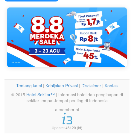
Tentang kami
|
Kebijakan Privasi
|
Disclaimer
|
Kontak
© 2015
Hotel Sekitar™
| Informasi hotel dan penginapan di
sekitar tempat-tempat penting di Indonesia
a member of
Update: 46120 (id)