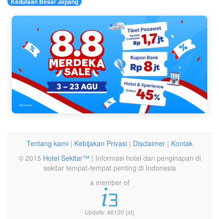
Kedutaan Besar Jepang
Tentang kami
|
Kebijakan Privasi
|
Disclaimer
|
Kontak
© 2015
Hotel Sekitar™
| Informasi hotel dan penginapan di
sekitar tempat-tempat penting di Indonesia
a member of
Update: 46120 (id)