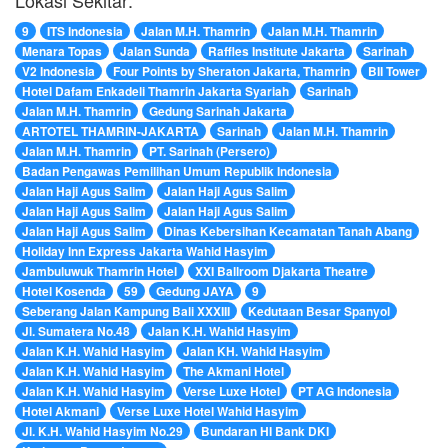
Lokasi Sekitar:
9
ITS Indonesia
Jalan M.H. Thamrin
Jalan M.H. Thamrin
Menara Topas
Jalan Sunda
Raffles Institute Jakarta
Sarinah
V2 Indonesia
Four Points by Sheraton Jakarta, Thamrin
BII Tower
Hotel Dafam Enkadeli Thamrin Jakarta Syariah
Sarinah
Jalan M.H. Thamrin
Gedung Sarinah Jakarta
ARTOTEL THAMRIN-JAKARTA
Sarinah
Jalan M.H. Thamrin
Jalan M.H. Thamrin
PT. Sarinah (Persero)
Badan Pengawas Pemilihan Umum Republik Indonesia
Jalan Haji Agus Salim
Jalan Haji Agus Salim
Jalan Haji Agus Salim
Jalan Haji Agus Salim
Jalan Haji Agus Salim
Dinas Kebersihan Kecamatan Tanah Abang
Holiday Inn Express Jakarta Wahid Hasyim
Jambuluwuk Thamrin Hotel
XXI Ballroom Djakarta Theatre
Hotel Kosenda
59
Gedung JAYA
9
Seberang Jalan Kampung Bali XXXIII
Kedutaan Besar Spanyol
Jl. Sumatera No.48
Jalan K.H. Wahid Hasyim
Jalan K.H. Wahid Hasyim
Jalan KH. Wahid Hasyim
Jalan K.H. Wahid Hasyim
The Akmani Hotel
Jalan K.H. Wahid Hasyim
Verse Luxe Hotel
PT AG Indonesia
Hotel Akmani
Verse Luxe Hotel Wahid Hasyim
Jl. K.H. Wahid Hasyim No.29
Bundaran HI Bank DKI