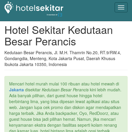
Toggl
navig
Hotel Sekitar Kedutaan
Besar Perancis
Kedutaan Besar Perancis, Jl. M.H. Thamrin No.20, RT.9/RW.4,
Gondangdia, Menteng, Kota Jakarta Pusat, Daerah Khusus
Ibukota Jakarta 10350, Indonesia
Mencari hotel murah mulai 100 ribuan atau hotel mewah di
Jakarta
disekitar
Kedutaan Besar Perancis
kini lebih mudah.
Ada banyak pilihan, dari guest house hingga hotel
berbintang lima, yang bisa dipesan lewat aplikasi atau situs
web. Jangan lupa cek promo dan diskon agar mendapatkan
harga terbaik. Jika Anda backpacker, Oyo, RedDoorz, atau
guest house bisa jadi pilihan hemat. Namun, jika mencari
kenyamanan ekstra dengan fasilitas seperti kolam renang
dan kamar luas, hotel bintang lima adalah opsi terbaik.