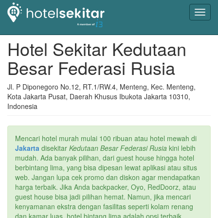
Toggl
navig
Hotel Sekitar Kedutaan
Besar Federasi Rusia
Jl. P Diponegoro No.12, RT.1/RW.4, Menteng, Kec. Menteng,
Kota Jakarta Pusat, Daerah Khusus Ibukota Jakarta 10310,
Indonesia
Mencari hotel murah mulai 100 ribuan atau hotel mewah di
Jakarta
disekitar
Kedutaan Besar Federasi Rusia
kini lebih
mudah. Ada banyak pilihan, dari guest house hingga hotel
berbintang lima, yang bisa dipesan lewat aplikasi atau situs
web. Jangan lupa cek promo dan diskon agar mendapatkan
harga terbaik. Jika Anda backpacker, Oyo, RedDoorz, atau
guest house bisa jadi pilihan hemat. Namun, jika mencari
kenyamanan ekstra dengan fasilitas seperti kolam renang
dan kamar luas, hotel bintang lima adalah opsi terbaik.