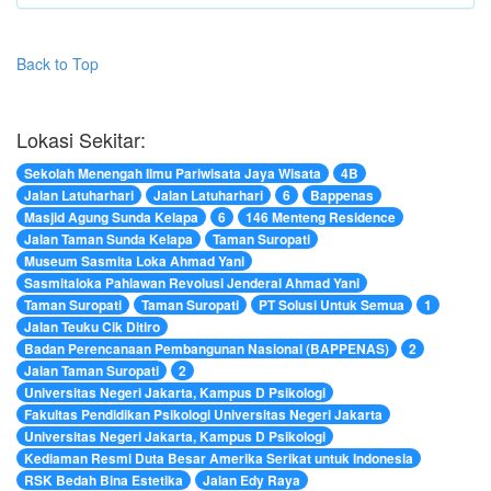
Back to Top
Lokasi Sekitar:
Sekolah Menengah Ilmu Pariwisata Jaya Wisata
4B
Jalan Latuharhari
Jalan Latuharhari
6
Bappenas
Masjid Agung Sunda Kelapa
6
146 Menteng Residence
Jalan Taman Sunda Kelapa
Taman Suropati
Museum Sasmita Loka Ahmad Yani
Sasmitaloka Pahlawan Revolusi Jenderal Ahmad Yani
Taman Suropati
Taman Suropati
PT Solusi Untuk Semua
1
Jalan Teuku Cik Ditiro
Badan Perencanaan Pembangunan Nasional (BAPPENAS)
2
Jalan Taman Suropati
2
Universitas Negeri Jakarta, Kampus D Psikologi
Fakultas Pendidikan Psikologi Universitas Negeri Jakarta
Universitas Negeri Jakarta, Kampus D Psikologi
Kediaman Resmi Duta Besar Amerika Serikat untuk Indonesia
RSK Bedah Bina Estetika
Jalan Edy Raya