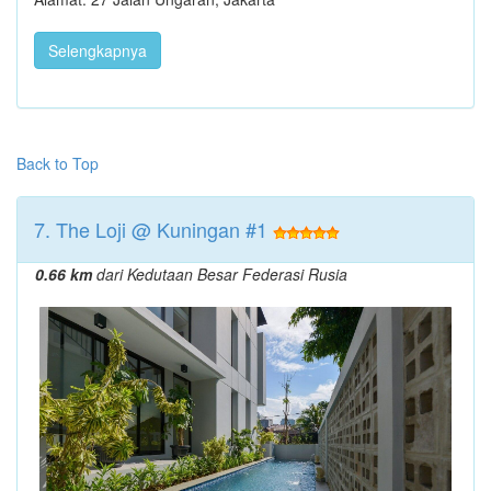
Selengkapnya
Back to Top
7. The Loji @ Kuningan #1
0.66 km
dari Kedutaan Besar Federasi Rusia