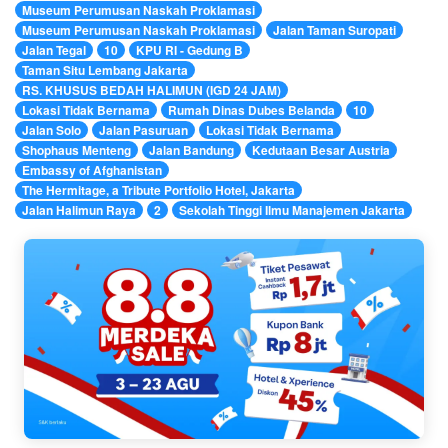
Museum Perumusan Naskah Proklamasi
Museum Perumusan Naskah Proklamasi
Jalan Taman Suropati
Jalan Tegal
10
KPU RI - Gedung B
Taman Situ Lembang Jakarta
RS. KHUSUS BEDAH HALIMUN (IGD 24 JAM)
Lokasi Tidak Bernama
Rumah Dinas Dubes Belanda
10
Jalan Solo
Jalan Pasuruan
Lokasi Tidak Bernama
Shophaus Menteng
Jalan Bandung
Kedutaan Besar Austria
Embassy of Afghanistan
The Hermitage, a Tribute Portfolio Hotel, Jakarta
Jalan Halimun Raya
2
Sekolah Tinggi Ilmu Manajemen Jakarta